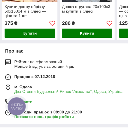
Купити дошку обрізну
Дошка стругана 20х100х3
Дошк
50х150х4 м в Одесі —
м купити в Одесі
— об
ціна за 1 шт
ціна
375
280
125
₴
₴
Купити
Купити
Про нас
Рейтинг не сформований
Менше 5 відгуків за останній рік
Працює з 07.12.2018
м. Одеса
Два Стовпи Будівельній Ринок "Анжеліка", Одеса, Україна
Контакти
КНОПКА
ЗВ'ЯЗКУ
Сьогодні працює з 08:00 до 21:00
Показати весь графік роботи