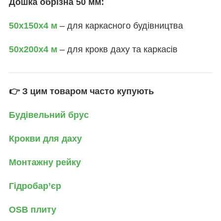
Дошка обрізна 50 мм:
50х150х4 м
– для каркасного будівництва
50х200х4 м
– для крокв даху та каркасів
👉 З цим товаром часто купують
Будівельний брус
Крокви для даху
Монтажну рейку
Гідробар’єр
OSB плиту