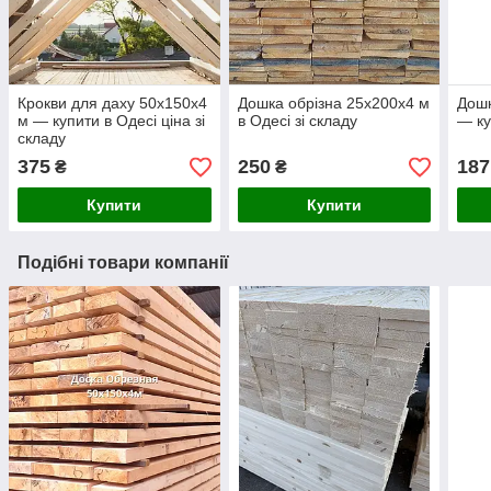
Крокви для даху 50х150х4
Дошка обрізна 25х200х4 м
Дошк
м — купити в Одесі ціна зі
в Одесі зі складу
— ку
складу
375
250
187
₴
₴
Купити
Купити
Подібні товари компанії