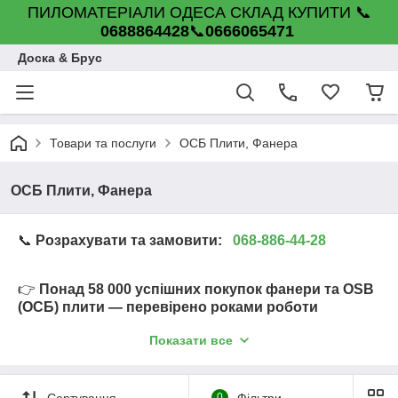
ПИЛОМАТЕРІАЛИ ОДЕСА СКЛАД КУПИТИ 📞
0688864428
📞
0666065471
Доска & Брус
Товари та послуги
ОСБ Плити, Фанера
ОСБ Плити, Фанера
📞
Розрахувати та замовити:
068-886-44-28
👉
Понад 58 000 успішних покупок фанери та OSB
(ОСБ) плити — перевірено роками роботи
Показати все
👉
Оптовий склад фанери та OSB (ОСБ) плити в
Одесі — всі розміри та товщини в наявності
Сортування
0
Фільтри