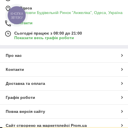
завдяки міцності, зручності монтажу та
м. Одеса
універсальності застосування.
Два Стовпи Будівельній Ринок "Анжеліка", Одеса, Україна
КНОПКА
ЗВ'ЯЗКУ
Фанера купити Одеса можна для виготовлення
Контакти
меблів, монтажних робіт і будівельних
Сьогодні працює з 08:00 до 21:00
конструкцій.
Показати весь графік роботи
Матеріал широко використовується при
виробництві меблів, монтажі каркасів і внутрішніх
Про нас
конструкцій.
Контакти
Доставка та оплата
ОСБ плита купити Одеса можна для будівництва
будинків, монтажу перекриттів, обшивки стін і
влаштування підлоги.
Графік роботи
ОСБ плита забезпечує міцність конструкції та
Повна версія сайту
прискорює процес будівництва.
OSB плита застосовується у приватному та
Сайт створено на маркетплейсі
Prom.ua