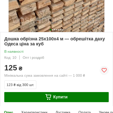
Дошка обрізна 25х100х4 м — обрешітка даху
Одеса ціна за куб
В наявності
Код: 10
Опт і роздріб
125
₴
Мінімальна сума замовлення на сайті — 1 000 ₴
123 ₴
від 300 шт.
Купити
Опис
Характеристики
Доставка
Оплата
Умови п