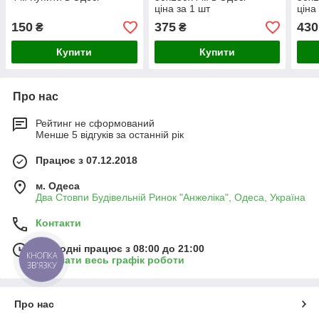
ціна за 1 шт
ціна
150
375
430
₴
₴
Купити
Купити
Про нас
Рейтинг не сформований
Менше 5 відгуків за останній рік
Працює з 07.12.2018
м. Одеса
Два Стовпи Будівельній Ринок "Анжеліка", Одеса, Україна
Контакти
Сьогодні працює з 08:00 до 21:00
КНОПКА
Показати весь графік роботи
ЗВ'ЯЗКУ
Про нас