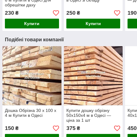
6 м Купити в Одесі для
в Одесі зі складу
— дл
обрешітки даху
230
250
190
₴
₴
Купити
Купити
Подібні товари компанії
Дошка Обрізна 30 х 100 х
Купити дошку обрізну
Купи
4 м Купити в Одесі
50х150х4 м в Одесі —
40х1
ціна за 1 шт
150
375
450
₴
₴