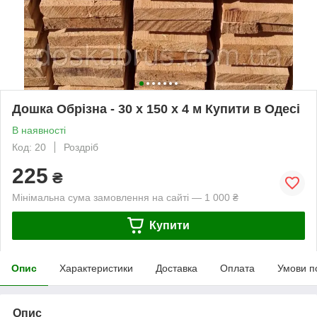
Дошка Обрізна - 30 х 150 х 4 м Купити в Одесі
В наявності
Код: 20
Роздріб
225
₴
Мінімальна сума замовлення на сайті — 1 000 ₴
Купити
Опис
Характеристики
Доставка
Оплата
Умови п
Опис