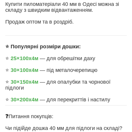
Купити пиломатеріали 40 мм в Одесі можна зі
складу з швидким відвантаженням.
Продаж оптом та в роздріб.
⭐ Популярні розміри дошки:
⭐
25×100х4м
— для обрешітки даху
⭐
30×100
х4м
— під металочерепицю
⭐
30×150
х4м
— для опалубки та чорнової
підлоги
⭐
30×200
х4м
— для перекриттів і настилу
❓
Питання покупців:
Чи підійде дошка 40 мм для підлоги на складі?