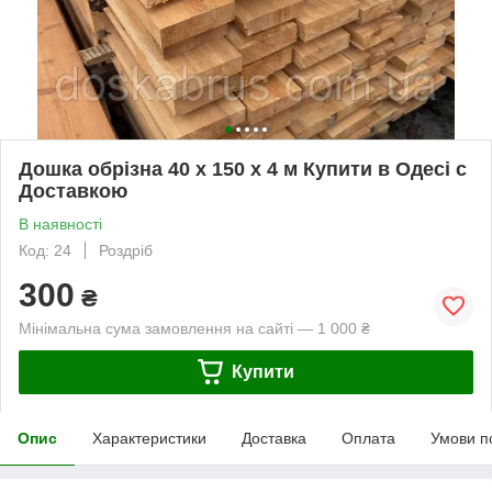
Дошка обрізна 40 х 150 х 4 м Купити в Одесі с
Доставкою
В наявності
Код: 24
Роздріб
300
₴
Мінімальна сума замовлення на сайті — 1 000 ₴
Купити
Опис
Характеристики
Доставка
Оплата
Умови п