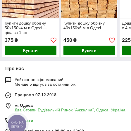
Купити дошку обрізну
Купити дошку обрізну
Дошк
50х150х4 м в Одесі —
40х150х6 м в Одесі
х 4 
ціна за 1 шт
375
450
225
₴
₴
Купити
Купити
Про нас
Рейтинг не сформований
Менше 5 відгуків за останній рік
Працює з 07.12.2018
м. Одеса
Два Стовпи Будівельній Ринок "Анжеліка", Одеса, Україна
Контакти
КНОПКА
ЗВ'ЯЗКУ