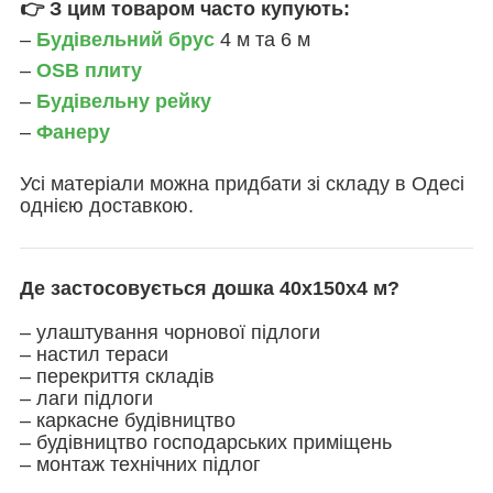
👉 З цим товаром часто купують:
–
Будівельний брус
4 м та 6 м
–
OSB плиту
–
Будівельну рейку
–
Фанеру
Усі матеріали можна придбати зі складу в Одесі
однією доставкою.
Де застосовується дошка 40х150х4 м?
– улаштування чорнової підлоги
– настил тераси
– перекриття складів
– лаги підлоги
– каркасне будівництво
– будівництво господарських приміщень
– монтаж технічних підлог