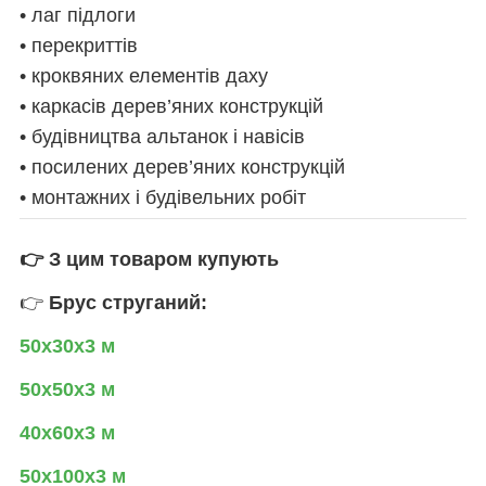
• лаг підлоги
• перекриттів
• кроквяних елементів даху
• каркасів дерев’яних конструкцій
• будівництва альтанок і навісів
• посилених дерев’яних конструкцій
• монтажних і будівельних робіт
👉 З цим товаром купують
👉
Брус струганий:
50х30х3 м
50х50х3 м
40х60х3 м
50х100х3 м