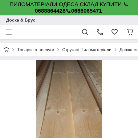
ПИЛОМАТЕРІАЛИ ОДЕСА СКЛАД КУПИТИ 📞
0688864428
📞
0666065471
Доска & Брус
Товари та послуги
Стругані Пиломатеріали
Дошка ст