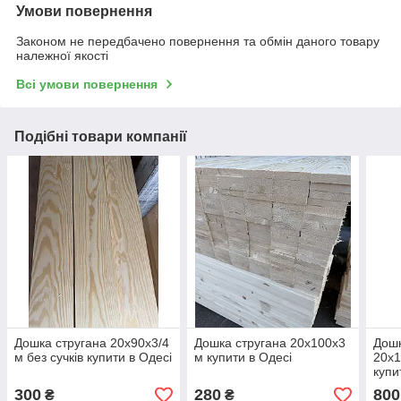
Умови повернення
Законом не передбачено повернення та обмін даного товару
належної якості
Всі умови повернення
Подібні товари компанії
Дошка стругана 20х90х3/4
Дошка стругана 20х100х3
Дошк
м без сучків купити в Одесі
м купити в Одесі
20х1
купи
300
280
800
₴
₴