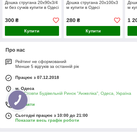
Дошка стругана 20х90х3/4
Дошка стругана 20х100х3
Дошк
м без сучків купити в Одесі
м купити в Одесі
м ку
300
280
1 2
₴
₴
Купити
Купити
Про нас
Рейтинг не сформований
Менше 5 відгуків за останній рік
Працює з 07.12.2018
м. Одеса
Два Стовпи Будівельній Ринок "Анжеліка", Одеса, Україна
Контакти
Сьогодні працює з 10:00 до 21:00
Показати весь графік роботи