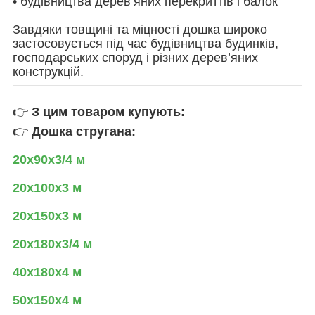
• будівництва дерев’яних перекриттів і балок
Завдяки товщині та міцності дошка широко
застосовується під час будівництва будинків,
господарських споруд і різних дерев’яних
конструкцій.
👉
З цим товаром купують:
👉
Дошка стругана:
20х90х3/4 м
20х100х3 м
20х150х3 м
20х180х3/4 м
40х180х4 м
50х150х4 м