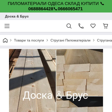
ПИЛОМАТЕРІАЛИ ОДЕСА СКЛАД КУПИТИ 📞
0688864428
📞
0666065471
Доска & Брус
Товари та послуги
Стругані Пиломатеріали
Стругана