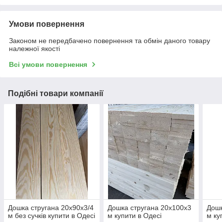
Умови повернення
Законом не передбачено повернення та обмін даного товару
належної якості
Всі умови повернення
Подібні товари компанії
Дошка стругана 20х90х3/4
Дошка стругана 20х100х3
Дошк
м без сучків купити в Одесі
м купити в Одесі
м ку