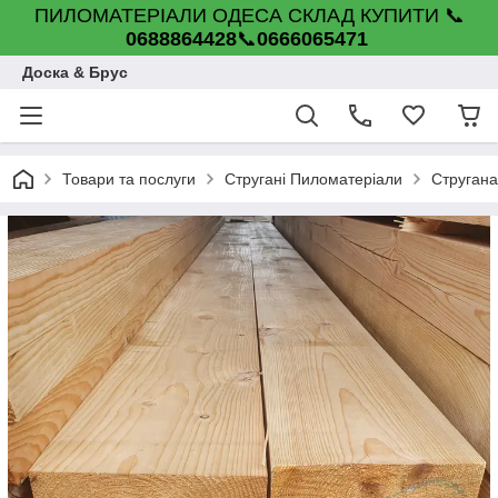
ПИЛОМАТЕРІАЛИ ОДЕСА СКЛАД КУПИТИ 📞
0688864428
📞
0666065471
Доска & Брус
Товари та послуги
Стругані Пиломатеріали
Стругана