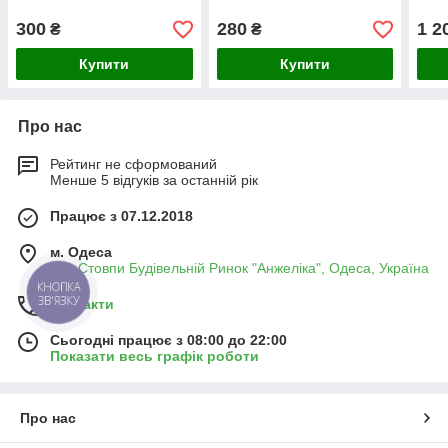
300
280
1 2
₴
₴
Купити
Купити
Про нас
Рейтинг не сформований
Менше 5 відгуків за останній рік
Працює з 07.12.2018
м. Одеса
Два Стовпи Будівельній Ринок "Анжеліка", Одеса, Україна
КНОПКА
ЗВ'ЯЗКУ
Контакти
Сьогодні працює з 08:00 до 22:00
Показати весь графік роботи
Про нас