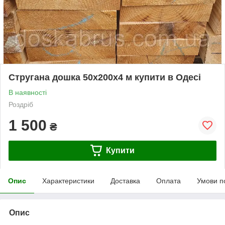
Стругана дошка 50х200х4 м купити в Одесі
В наявності
Роздріб
1 500
₴
Купити
Опис
Характеристики
Доставка
Оплата
Умови п
Опис