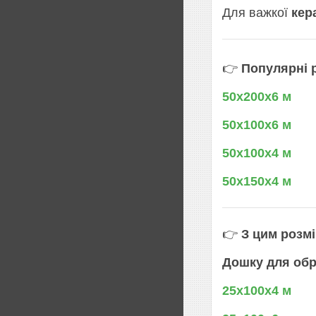
Для важкої
кер
👉
Популярні р
50х200х6 м
50х100х6 м
50х100х4 м
50х150х4 м
👉
З цим розм
Дошку для обр
25х100х4 м