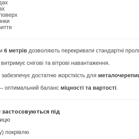
дах
ах
поверх
инки
иття
ви
6 метрів
дозволяють перекривати стандартні прол
витримує снігові та вітрові навантаження.
забезпечує достатню жорсткість для
металочерепиц
 оптимальний баланс
міцності та вартості
.
 застосовуються під
пицю
у) покрівлю