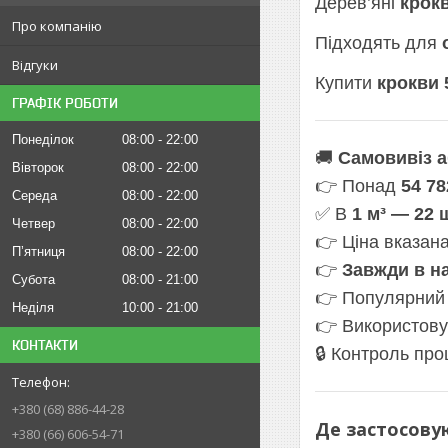
Дерев’яні
крок
Про компанію
Підходять для
Відгуки
Купити
крокви 
ГРАФІК РОБОТИ
Понеділок
08:00
22:00
🚚
Самовивіз а
Вівторок
08:00
22:00
👉 Понад
54 78
Середа
08:00
22:00
✅ В
1 м³ — 22 
Четвер
08:00
22:00
👉 Ціна вказан
Пʼятниця
08:00
22:00
👉
Завжди в на
Субота
08:00
21:00
👉 Популярний
Неділя
10:00
21:00
👉 Використову
КОНТАКТИ
🔒 Контроль пр
+380 (68) 886-44-28
Де застосову
+380 (66) 606-54-71