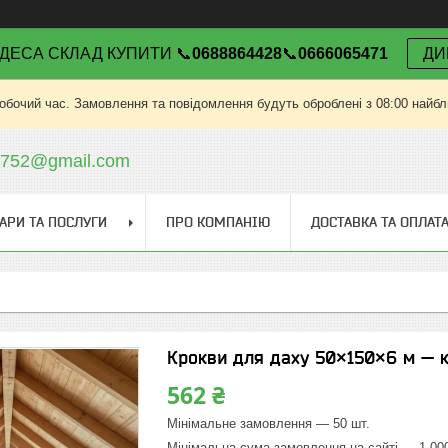
ДЕСА СКЛАД КУПИТИ 📞
0688864428
📞
0666065471
ДИ
робочий час. Замовлення та повідомлення будуть оброблені з 08:00 найбли
v752@gmail.com
АРИ ТА ПОСЛУГИ
ПРО КОМПАНІЮ
ДОСТАВКА ТА ОПЛАТ
Крокви для даху 50×150×6 м — к
562 ₴
Мінімальне замовлення — 50 шт.
Мінімальна сума замовлення на сайті — 1 00