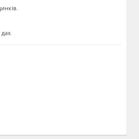
инків.
дах.