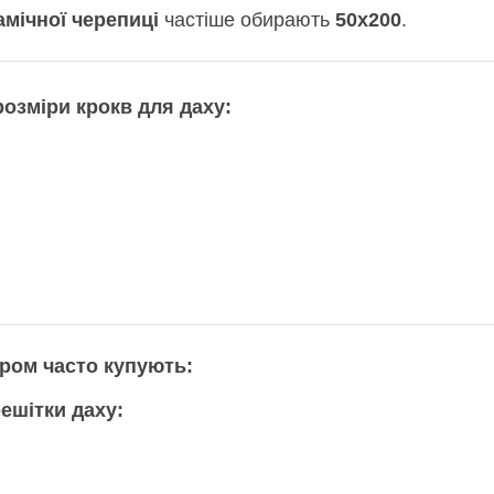
амічної черепиці
частіше обирають
50х200
.
озміри крокв для даху:
іром часто купують:
ешітки даху: