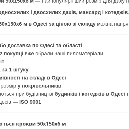
ви 50х150х6 м
— найпопулярніший розмір для даху п
односхилих і двосхилих дахів, мансард і котеджів
50х150х6 м в Одесі за ціною зі складу
можна напрям
бо доставка по Одесі та області
2 покупці
вже обрали наші пиломатеріали
шт
а
за 1 штуку
явності на складі в Одесі
 розмір
у покрівельників
ються при будівництві
будинків і котеджів в Одесі 
оцесів —
ISO 9001
ються крокви 50х150х6 м