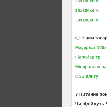
25х100х6 м
30х100х4 м
30х100х6 м
👉
З цим това
Мауерлат
100х
Гідробар’єр
Мінеральну ва
OSB плиту
❓
Питання пок
Чи підійдуть 