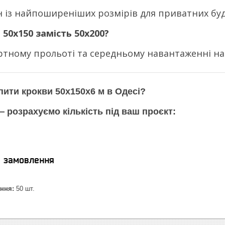
н із найпоширеніших розмірів для приватних буд
50х150 замість 50х200?
тному прольоті та середньому навантаженні на 
пити крокви 50х150х6 м в Одесі?
 розрахуємо кількість під ваш проєкт:
я замовлення
ння:
50 шт.