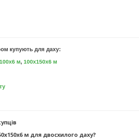
ром купують для даху:
100х6 м
,
100х150х6 м
ту
упців
50х150х6 м для двосхилого даху?