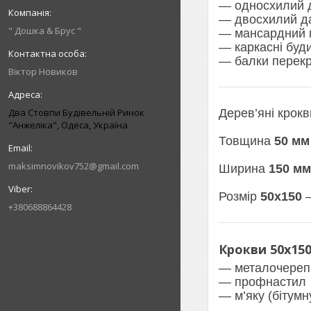
— односхилий 
— двосхилий д
" Дошка & Брус "
— мансардний 
— каркасні буд
— балки перекр
Віктор Новиков
Два Стовпи Будівельній Ринок
Дерев’яні крок
"Анжеліка", Одеса, Україна
Товщина
50 мм
maksimnovikov752@gmail.com
Ширина
150 мм
Розмір
50х150
—
+380688864428
Крокви 50х150
— металочере
— профнастил
— м’яку (бітумн