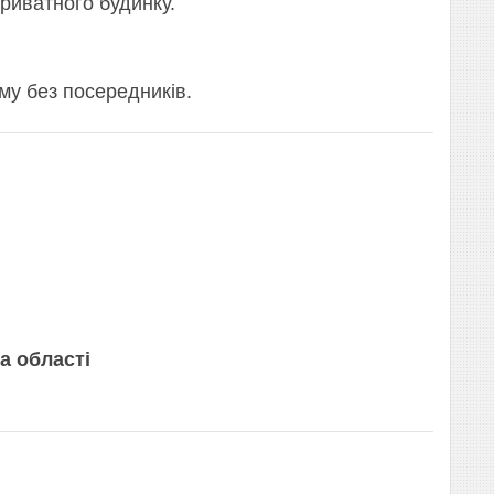
риватного будинку.
.
у без посередників.
та області