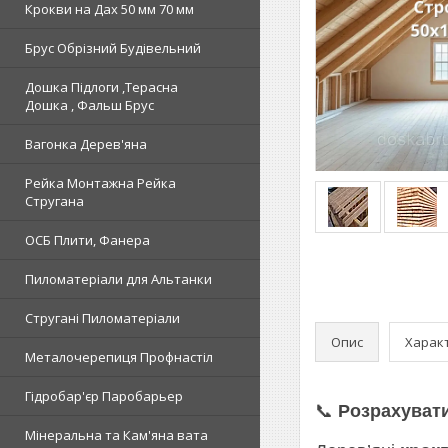
Крокви на Дах 50 мм 70 мм
Брус Обрізний Будівельний
Дошка Підлоги ,Терасна
Дошка , Фальш Брус
Вагонка Дерев'яна
Рейка Монтажна Рейка
Стругана
ОСБ Плити, Фанера
Пиломатеріали для Альтанки
Стругані Пиломатеріали
Опис
Харак
Металочерепиця Профнастіл
Гідробар'єр Паробарьер
📞
Розрахувати
Мінеральна та Кам'яна вата