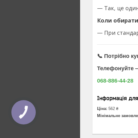
— Так, це оди
Коли обирати 
— При стандар
📞
Потрібно ку
Телефонуйте —
068-886-44-28
Інформація дл
Ціна:
562 ₴
Мінімальне замовле