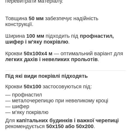
перевитрати матеріалу.
Товщина
50 мм
забезпечує надійність
конструкції.
Ширина
100 мм
підходить під
профнастил,
шифер і м’яку покрівлю
.
Крокви
50х100х4 м
— оптимальний варіант для
легких дахів і невеликих прольотів
.
Під які види покрівлі підходять
Крокви
50х100
застосовуються під:
— профнастил
— металочерепицю при невеликому кроці
— шифер
— м’яку покрівлю
Для
капітальних
будинків і
важкої черепиці
рекомендується
50х150 або 50х200
.