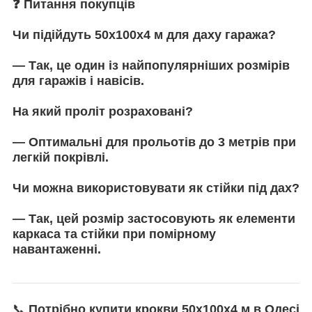
❓
Питання покупців
Чи підійдуть 50х100х4 м для даху гаража?
— Так, це один із найпопулярніших розмірів
для гаражів і навісів.
На який проліт розраховані?
— Оптимальні для прольотів
до 3 метрів
при
легкій покрівлі.
Чи можна використовувати як стійки під дах?
— Так, цей розмір застосовують як
елементи
каркаса та стійки
при помірному
навантаженні.
📞
Потрібно купити крокви 50х100х4 м в Одесі