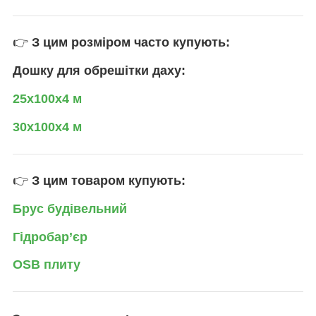
👉
З цим розміром часто купують:
Дошку для обрешітки даху:
25х100х4 м
30х100х4 м
👉
З цим товаром купують:
Брус будівельний
Гідробар’єр
OSB плиту