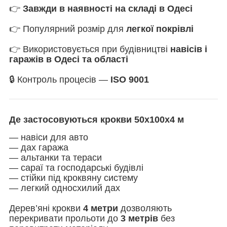
👉
Завжди в наявності на складі в Одесі
👉 Популярний розмір для
легкої покрівлі
👉 Використовується при будівництві
навісів і
гаражів в Одесі та області
🔒 Контроль процесів —
ISO 9001
Де застосовуються крокви 50х100х4 м
— навіси для авто
— дах гаража
— альтанки та тераси
— сараї та господарські будівлі
— стійки під кроквяну систему
— легкий односхилий дах
Дерев’яні крокви
4 метри
дозволяють
перекривати прольоти до
3 метрів
без