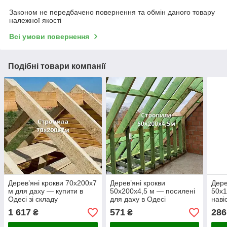
Законом не передбачено повернення та обмін даного товару
належної якості
Всі умови повернення
Подібні товари компанії
Дерев’яні крокви 70х200х7
Дерев’яні крокви
Дере
м для даху — купити в
50х200х4,5 м — посилені
50х1
Одесі зі складу
для даху в Одесі
наві
Одес
1 617
571
286
₴
₴