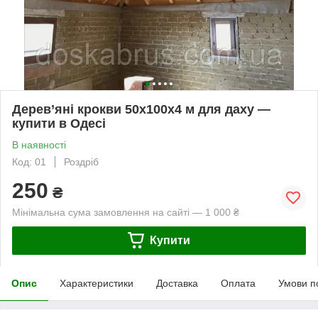
Дерев’яні крокви 50х100х4 м для даху —
купити в Одесі
В наявності
Код: 01
Роздріб
250
₴
Мінімальна сума замовлення на сайті — 1 000 ₴
Купити
Опис
Характеристики
Доставка
Оплата
Умови п