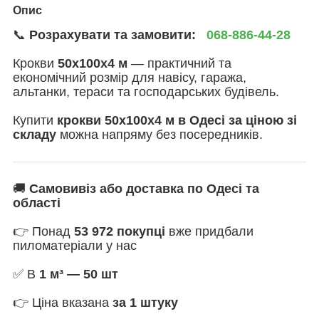
Опис
📞
Розрахувати та замовити:
068-886-44-28
Крокви
50х100х4 м
— практичний та
економічний розмір для навісу, гаража,
альтанки, тераси та господарських будівель.
Купити
крокви 50х100х4 м в Одесі за ціною зі
складу
можна напряму без посередників.
🚚
Самовивіз або доставка по Одесі та
області
👉 Понад
53 972 покупці
вже придбали
пиломатеріали у нас
✅ В
1 м³ — 50 шт
👉 Ціна вказана
за 1 штуку