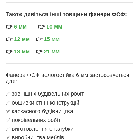
Також дивіться інші товщини фанери ФСФ:
👉
6 мм
👉
10 мм
👉
12 мм
👉
15 мм
👉
18 мм
👉
21 мм
Фанера ФСФ вологостійка 6 мм застосовується
для:
✅ зовнішніх будівельних робіт
✅ обшивки стін і конструкцій
✅ каркасного будівництва
✅ покрівельних робіт
✅ виготовлення опалубки
✅ виробництва меблів