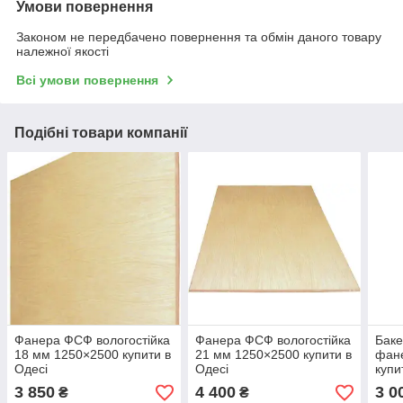
Умови повернення
Законом не передбачено повернення та обмін даного товару
належної якості
Всі умови повернення
Подібні товари компанії
Фанера ФСФ вологостійка
Фанера ФСФ вологостійка
Баке
18 мм 1250×2500 купити в
21 мм 1250×2500 купити в
фан
Одесі
Одесі
купи
3 850
4 400
3 0
₴
₴