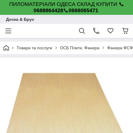
ПИЛОМАТЕРІАЛИ ОДЕСА СКЛАД КУПИТИ 📞
0688864428
📞
0666065471
Доска & Брус
Товари та послуги
ОСБ Плити, Фанера
Фанера ФСФ в