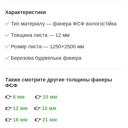
Характеристики
✅ Тип матеріалу — фанера ФСФ вологостійка
✅ Товщина листа — 12 мм
✅ Розмір листа — 1250×2500 мм
✅ Березова будівельна фанера
Также смотрите другие толщины фанеры
ФСФ
👉
6 мм
👉
10 мм
👉
12 мм
👉
15 мм
👉
18 мм
👉
21 мм