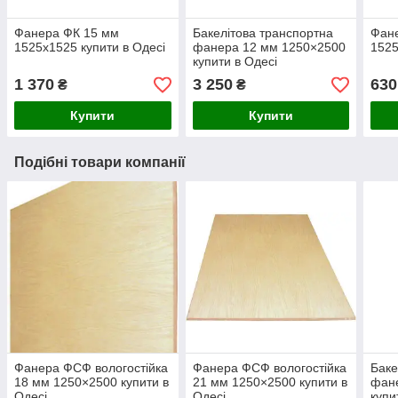
Фанера ФК 15 мм
Бакелітова транспортна
Фан
1525х1525 купити в Одесі
фанера 12 мм 1250×2500
1525
купити в Одесі
1 370
3 250
630
₴
₴
Купити
Купити
Подібні товари компанії
Фанера ФСФ вологостійка
Фанера ФСФ вологостійка
Баке
18 мм 1250×2500 купити в
21 мм 1250×2500 купити в
фан
Одесі
Одесі
купи