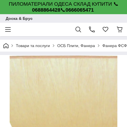
ПИЛОМАТЕРІАЛИ ОДЕСА СКЛАД КУПИТИ 📞
0688864428
📞
0666065471
Доска & Брус
Товари та послуги
ОСБ Плити, Фанера
Фанера ФСФ 