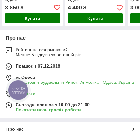
3 850
4 400
3 0
₴
₴
Купити
Купити
Про нас
Рейтинг не сформований
Менше 5 відгуків за останній рік
Працює з 07.12.2018
м. Одеса
Два Стовпи Будівельній Ринок "Анжеліка", Одеса, Україна
КНОПКА
ЗВ'ЯЗКУ
Контакти
Сьогодні працює з 10:00 до 21:00
Показати весь графік роботи
Про нас