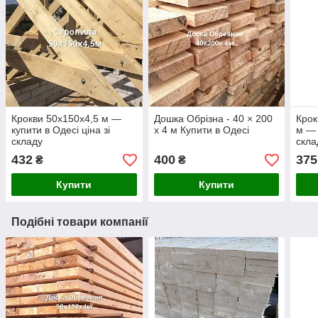
Крокви 50х150х4,5 м —
Дошка Обрізна - 40 × 200
Крок
купити в Одесі ціна зі
х 4 м Купити в Одесі
м — 
складу
скла
432
400
375
₴
₴
Купити
Купити
Подібні товари компанії