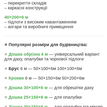
– перекриття складів
– каркасні конструкції
40×200×6 м
– підлоги з високим навантаженням
– ангари та виробничі приміщення
⭐ Популярні розміри для будівництва:
⭐
Дошка обрізна 4 м
— універсальний варіант
для даху, опалубки та чорнової підлоги
⭐
Брус
6 м — 50×100
×6м
100×100
×6м
⭐
Крокви
6 м — 50×150
×6м
50×200
×6м
⭐
Дошка 30×100×6 м
— для обрешітки даху
⭐
Дошка 25×150×6 м
— для опалубки
⭐
Дошка 30×150×6 м
— для опалубки під міксер