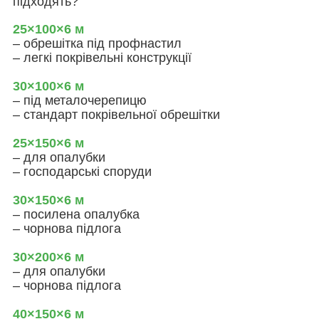
підходять?
25×100×6 м
– обрешітка під профнастил
– легкі покрівельні конструкції
30×100×6 м
– під металочерепицю
– стандарт покрівельної обрешітки
25×150×6 м
– для опалубки
– господарські споруди
30×150×6 м
– посилена опалубка
– чорнова підлога
30×200×6 м
– для опалубки
–
чорнова підлога
40×150×6 м