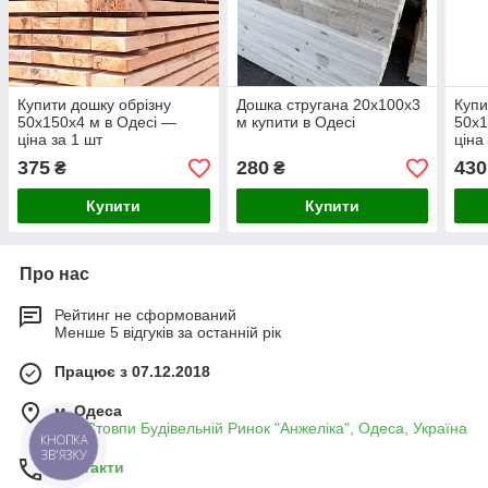
Купити дошку обрізну
Дошка стругана 20х100х3
Купи
50х150х4 м в Одесі —
м купити в Одесі
50х1
ціна за 1 шт
ціна
375
280
430
₴
₴
Купити
Купити
Про нас
Рейтинг не сформований
Менше 5 відгуків за останній рік
Працює з 07.12.2018
м. Одеса
Два Стовпи Будівельній Ринок "Анжеліка", Одеса, Україна
КНОПКА
ЗВ'ЯЗКУ
Контакти