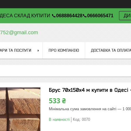
ДЕСА СКЛАД КУПИТИ 📞
0688864428
📞
0666065471
ДИ
v752@gmail.com
АРИ ТА ПОСЛУГИ
ПРО КОМПАНІЮ
ДОСТАВКА ТА ОПЛАТ
Брус 70х150х4 м купити в Одесі —
533 ₴
Мінімальна сума замовлення на сайті — 1 00
В наявності
Код:
0070