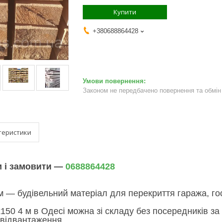
Купити
+380688864428
Законом не передбачено повернення та обмін 
теристики
и і замовити —
0688864428
м — будівельний матеріал для перекриття гаража, го
150 4 м в Одесі можна зі складу без посередників з
 відвантаження.