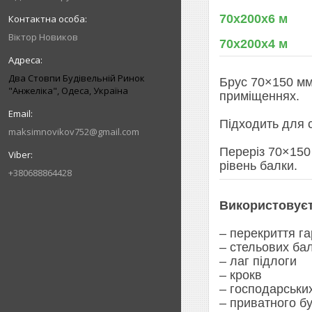
70х200х6 м
Віктор Новиков
70х200х4 м
Два Стовпи Будівельній Ринок
Брус 70×150 мм
"Анжеліка", Одеса, Україна
приміщеннях.
Підходить для с
maksimnovikov752@gmail.com
Переріз 70×150
рівень балки.
+380688864428
Використовуєт
– перекриття г
– стельових ба
– лаг підлоги
– крокв
– господарськи
– приватного б