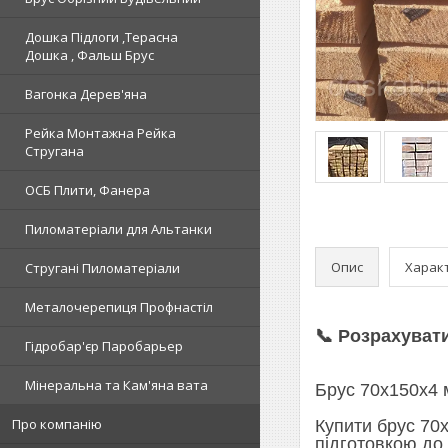
Дошка Підлоги ,Терасна
Дошка , Фальш Брус
Вагонка Дерев'яна
Рейка Монтажна Рейка
Стругана
ОСБ Плити, Фанера
Пиломатеріали для Альтанки
Опис
Харак
Стругані Пиломатеріали
Металочерепиця Профнастіл
📞 Розрахуват
Гідробар'єр Паробарьер
Мінеральна та Кам'яна вата
Брус 70х150х4 
Про компанію
Купити брус 70х
підготовкою до