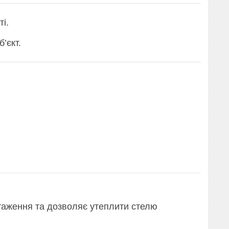
і.
’єкт.
таження та дозволяє утеплити стелю