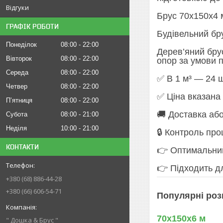
Відгуки
Брус 70х150х4 м
ГРАФІК РОБОТИ
Будівельний бру
Понеділок
08:00
22:00
Дерев’яний брус
Вівторок
08:00
22:00
опор за умови 
Середа
08:00
22:00
✅ В 1 м³ — 24 
Четвер
08:00
22:00
✅ Ціна вказана 
Пʼятниця
08:00
22:00
🚚 Доставка аб
Субота
08:00
21:00
Неділя
10:00
21:00
🔒 Контроль пр
КОНТАКТИ
👉 Оптимальний
👉 Підходить д
+380 (68) 886-44-28
+380 (66) 606-54-71
Популярні роз
70х150х6 м
" Дошка & Брус "