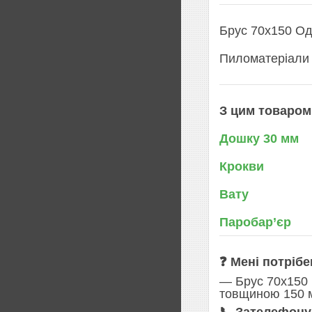
Брус 70х150 Од
Пиломатеріали 
З цим товаром
Дошку 30 мм
Крокви
Вату
Паробар’єр
❓ Мені потрібе
— Брус 70х150 
товщиною 150 м