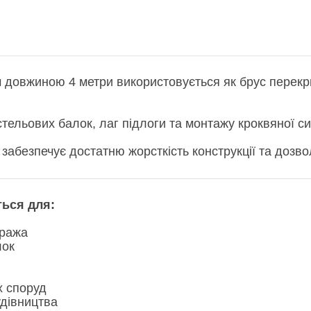
 довжиною 4 метри використовується як брус перекри
тельових балок, лаг підлоги та монтажу кроквяної с
 забезпечує достатню жорсткість конструкції та дозв
ься для:
аража
лок
х споруд
удівництва