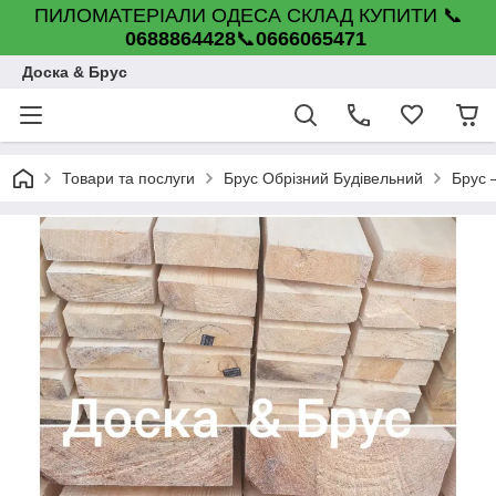
ПИЛОМАТЕРІАЛИ ОДЕСА СКЛАД КУПИТИ 📞
0688864428
📞
0666065471
Доска & Брус
Товари та послуги
Брус Обрізний Будівельний
Брус 