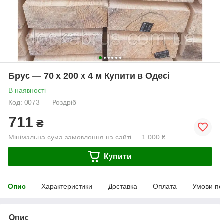
Брус — 70 х 200 х 4 м Купити в Одесі
В наявності
Код: 0073
Роздріб
711
₴
Мінімальна сума замовлення на сайті — 1 000 ₴
Купити
Опис
Характеристики
Доставка
Оплата
Умови п
Опис