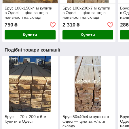
Брус 100х150х4 м купити
Брус 100х200х7 м купити
Брус
в Одесі — ціна за шт, в
в Одесі — ціна за шт, в
в Од
наявності на складі
наявності на складі
наяв
750
2 310
286
₴
₴
Купити
Купити
Подібні товари компанії
Брус — 70 х 200 х 6 м
Брус 50х40х4 м купити в
Брус
Купити в Одесі
Одесі — ціна за м/п, зі
Одес
складу
наяв