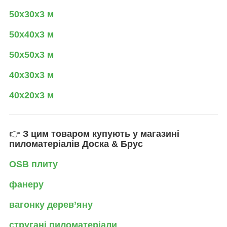
50х30х3 м
50х40х3 м
50х50х3 м
40х30х3 м
40х20х3 м
👉
З цим товаром купують у магазині
пиломатеріалів Доска & Брус
OSB плиту
фанеру
вагонку дерев’яну
стругані пиломатеріали