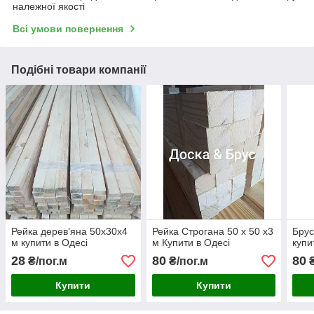
належної якості
Всі умови повернення
Подібні товари компанії
Рейка дерев’яна 50х30х4
Рейка Строгана 50 х 50 х3
Брус
м купити в Одесі
м Купити в Одесі
купи
28
80
80
₴/пог.м
₴/пог.м
₴
Купити
Купити