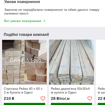
Умови повернення
Законом не передбачено повернення та обмін даного товару
належної якості
Всі умови повернення
Подібні товари компанії
Строгана Рейка 40 х 60 х
Рейка дерев’яна 50х30х4
Рейк
3 м Купити в Одесі
м купити в Одесі
м ку
210
28
22
₴
₴/пог.м
₴