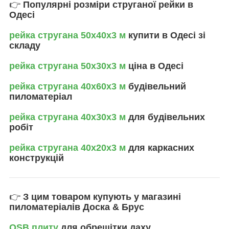
👉
Популярні розміри струганої рейки в
Одесі
рейка стругана 50х40х3 м
купити в Одесі зі
складу
рейка стругана 50х30х3 м
ціна в Одесі
рейка стругана 40х60х3 м
будівельний
пиломатеріал
рейка стругана 40х30х3 м
для будівельних
робіт
рейка стругана 40х20х3 м
для каркасних
конструкцій
👉
З цим товаром купують у магазині
пиломатеріалів Доска & Брус
OSB плиту
для обрешітки даху