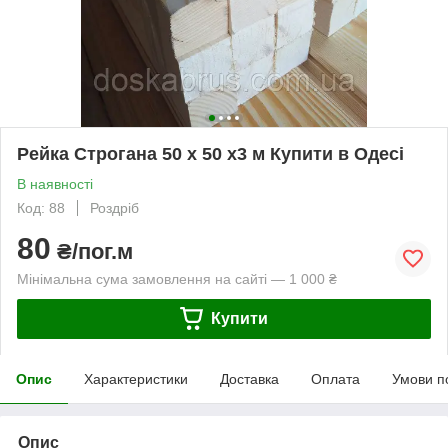
Рейка Строгана 50 х 50 х3 м Купити в Одесі
В наявності
Код: 88
Роздріб
80
₴/пог.м
Мінімальна сума замовлення на сайті — 1 000 ₴
Купити
Опис
Характеристики
Доставка
Оплата
Умови п
Опис