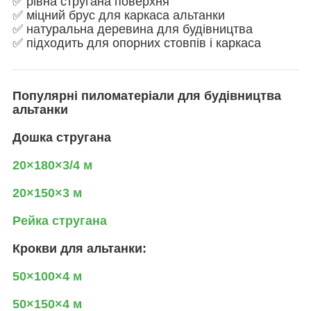
✅ рівна стругана поверхня
✅ міцний брус для каркаса альтанки
✅ натуральна деревина для будівництва
✅ підходить для опорних стовпів і каркаса
Популярні пиломатеріали для будівництва
альтанки
Дошка стругана
20×180×3/4 м
20×150×3 м
Рейка стругана
Крокви для альтанки:
50×100×4 м
50×150×4 м