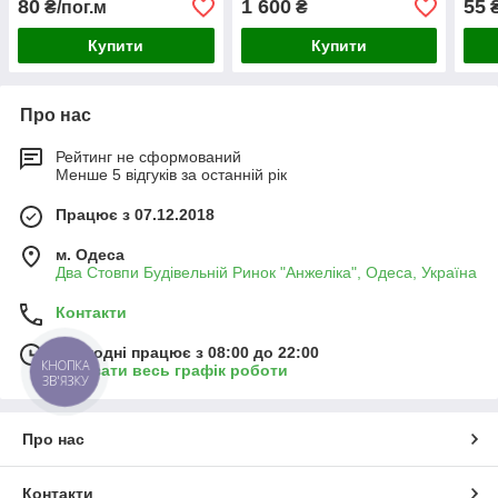
80
1 600
55
₴/пог.м
₴
₴
Купити
Купити
Про нас
Рейтинг не сформований
Менше 5 відгуків за останній рік
Працює з 07.12.2018
м. Одеса
Два Стовпи Будівельній Ринок "Анжеліка", Одеса, Україна
Контакти
Сьогодні працює з 08:00 до 22:00
КНОПКА
Показати весь графік роботи
ЗВ'ЯЗКУ
Про нас
Контакти