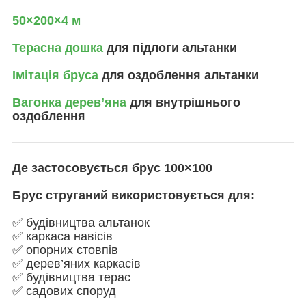
50×200×4 м
Терасна дошка
для підлоги альтанки
Імітація бруса
для оздоблення альтанки
Вагонка дерев’яна
для внутрішнього
оздоблення
Де застосовується брус 100×100
Брус струганий використовується для:
✅ будівництва альтанок
✅ каркаса навісів
✅ опорних стовпів
✅ дерев’яних каркасів
✅ будівництва терас
✅ садових споруд