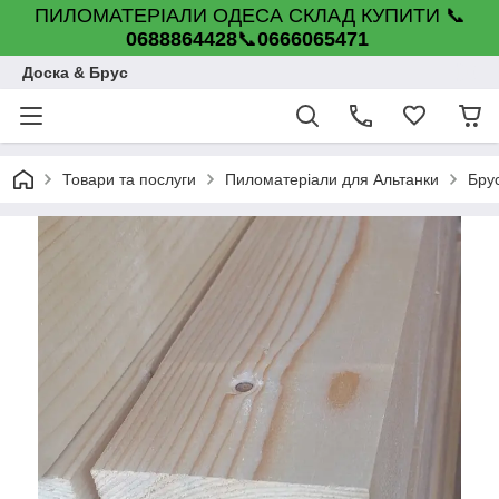
ПИЛОМАТЕРІАЛИ ОДЕСА СКЛАД КУПИТИ 📞
0688864428
📞
0666065471
Доска & Брус
Товари та послуги
Пиломатеріали для Альтанки
Бру