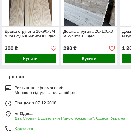
Дошка стругана 20х90х3/4
Дошка стругана 20х100х3
Дошк
м без сучків купити в Одесі
м купити в Одесі
м ку
300
280
1 2
₴
₴
Купити
Купити
Про нас
Рейтинг не сформований
Менше 5 відгуків за останній рік
Працює з 07.12.2018
м. Одеса
Два Стовпи Будівельній Ринок "Анжеліка", Одеса, Україна
Контакти