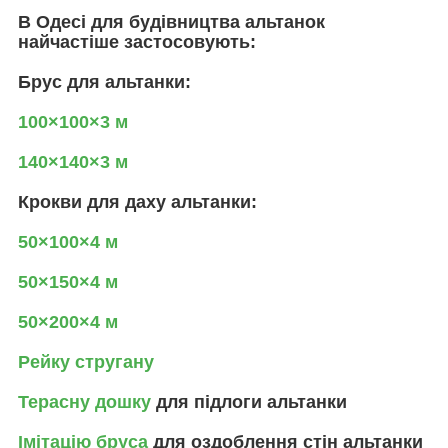
В Одесі для будівництва альтанок
найчастіше застосовують:
Брус для альтанки:
100×100×3 м
140×140×3 м
Крокви для даху альтанки:
50×100×4 м
50×150×4 м
50×200×4 м
Рейку стругану
Терасну дошку
для підлоги альтанки
Імітацію бруса
для оздоблення стін альтанки