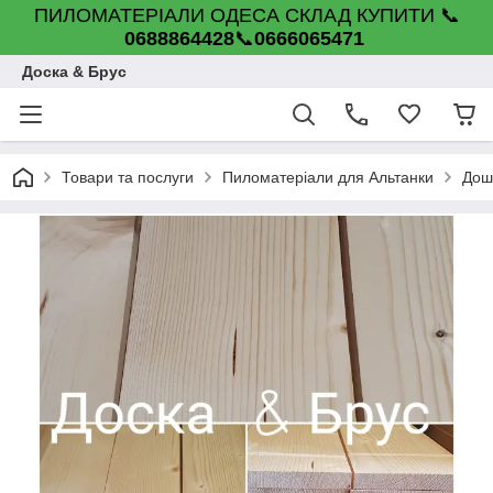
ПИЛОМАТЕРІАЛИ ОДЕСА СКЛАД КУПИТИ 📞
0688864428
📞
0666065471
Доска & Брус
Товари та послуги
Пиломатеріали для Альтанки
Дош