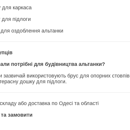
у для каркаса
 для підлоги
а для оздоблення альтанки
упців
іали потрібні для будівництва альтанки?
и зазвичай використовують брус для опорних стовпів,
терасну дошку для підлоги.
 складу або доставка по Одесі та області
та замовити