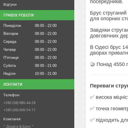
посередників.
Відгуки
Брус струганий
ГРАФІК РОБОТИ
для опорних сто
Понеділок
08:00
22:00
Завдяки струган
Вівторок
08:00
22:00
довговічних дер
Середа
08:00
22:00
В Одесі брус 14
Четвер
08:00
22:00
дворах приватн
Пʼятниця
08:00
22:00
🤝 Понад 4550 п
Субота
08:00
21:00
Неділя
10:00
21:00
КОНТАКТИ
Переваги стру
✅ висока міцніс
+380 (68) 886-44-28
✅ точна геомет
+380 (66) 606-54-71
✅ підходить дл
" Дошка & Брус "