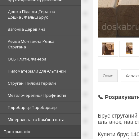
Дошка Підлоги ,Терасна
Дошка , Фальш Брус
Вагонка Дерев'яна
Рейка Монтажна Рейка
Стругана
ОСБ Плити, Фанера
Пиломатеріали для Альтанки
Опис
Харак
Стругані Пиломатеріали
Металочерепиця Профнастіл
📞 Розрахуват
Гідробар'єр Паробарьер
Брус струганий
Мінеральна та Кам'яна вата
альтанок, навісі
Про компанію
Купити брус 14