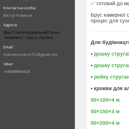
✅ готовий до м
Брус камерної 
Віктор Новиков
процес для сухо
Два Стовпи Будівельній Ринок
"Анжеліка", Одеса, Україна
Для будівницт
•
дошку струга
maksimnovikov752@gmail.com
•
дошку струга
+380688864428
•
рейку струга
• крокви для а
50×100×4 м
50×150×4 м
50×200×4 м