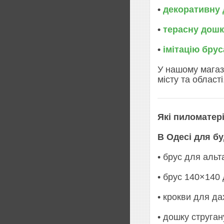
•
декоративну 
•
терасну дош
•
імітацію бру
У нашому магаз
місту та області
Які пиломатер
В Одесі для б
• брус для аль
• брус 140×140
• крокви для д
• дошку струган