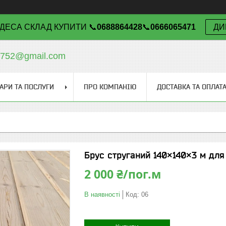
ДЕСА СКЛАД КУПИТИ 📞
0688864428
📞
0666065471
ДИ
v752@gmail.com
АРИ ТА ПОСЛУГИ
ПРО КОМПАНІЮ
ДОСТАВКА ТА ОПЛАТ
Брус струганий 140×140×3 м для
2 000 ₴/пог.м
В наявності
Код:
06