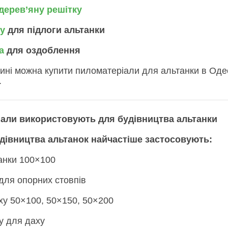
дерев’яну решітку
ку
для підлоги альтанки
са
для оздоблення
ині можна купити пиломатеріали для альтанки в Одес
.
іали використовують для будівництва альтанки
удівництва альтанок найчастіше застосовують:
танки 100×100
 для опорних стовпів
аху 50×100, 50×150, 50×200
у для даху