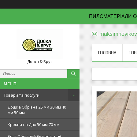
ПИЛОМАТЕРІАЛИ О
maksimnoviko
ГОЛОВНА
ТОВ
Доска & Брус
Товари та послуги
Дошка Обрізна 25 мм 30 мм 40
мм 50 мм
Крокви на Дах 50 мм 70 мм
Брус Обрізний Будівельний