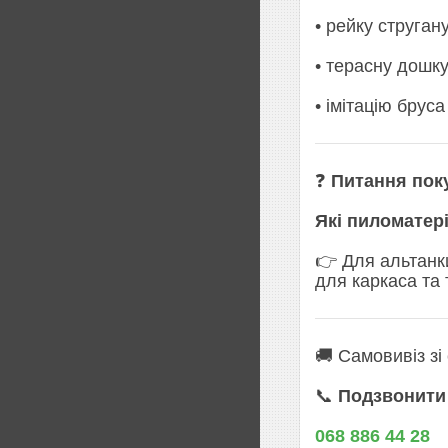
• рейку струган
• терасну дошку
• імітацію брус
❓
Питання пок
Які пиломатер
👉 Для альтанк
для каркаса та 
🚚 Самовивіз зі
📞
Подзвонити 
068 886 44 28