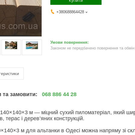
Купити
+380688864428
Законом не передбачено повернення та обмін 
теристики
и та замовити:
068 886 44 28
 140×140×3 м — міцний сухий пиломатеріал, який ши
в, терас і дерев’яних конструкцій.
0×140×3 м для альтанки в Одесі можна напряму зі ск