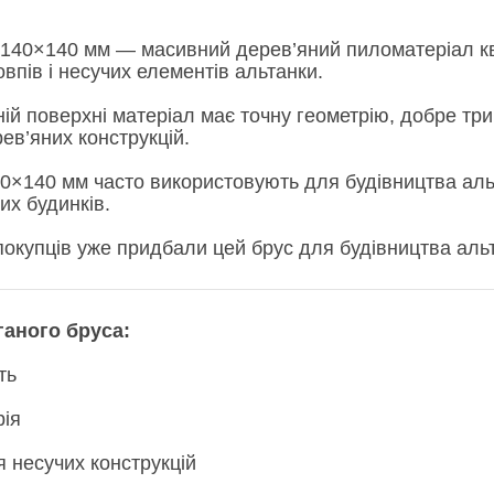
 140×140 мм — масивний дерев’яний пиломатеріал кв
впів і несучих елементів альтанки.
ій поверхні матеріал має точну геометрію, добре три
ев’яних конструкцій.
0×140 мм часто використовують для будівництва альтан
их будинків.
окупців уже придбали цей брус для будівництва альтан
ганого бруса:
ть
рія
я несучих конструкцій