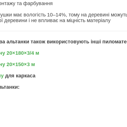
онтажу та фарбування
сушки має вологість 10–14%, тому на деревині можут
ї деревини і не впливає на міцність матеріалу
ва альтанки також використовують інші пиломате
ну 20×180×3/4 м
ну 20×150×3 м
ну
для каркаса
льтанки: