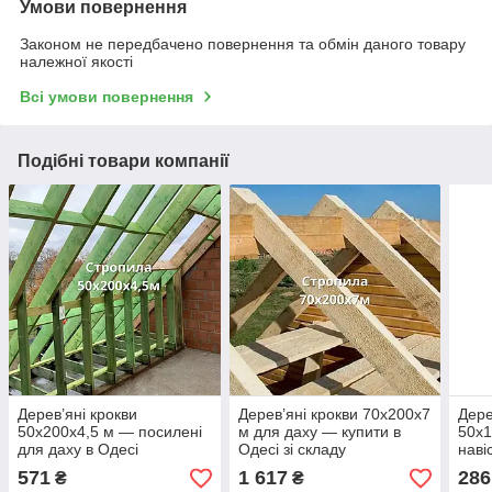
Умови повернення
Законом не передбачено повернення та обмін даного товару
належної якості
Всі умови повернення
Подібні товари компанії
Дерев’яні крокви
Дерев’яні крокви 70х200х7
Дере
50х200х4,5 м — посилені
м для даху — купити в
50х1
для даху в Одесі
Одесі зі складу
наві
Одес
571
1 617
286
₴
₴