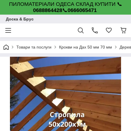
ПИЛОМАТЕРІАЛИ ОДЕСА СКЛАД КУПИТИ 📞
0688864428
📞
0666065471
Доска & Брус
Товари та послуги
Крокви на Дах 50 мм 70 мм
Дерев