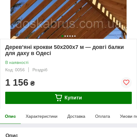
Дерев’яні крокви 50х200х7 м — довгі балки
для даху в Одесі
В наявності
Код: 0056
Роздріб
1 156
₴
Купити
Опис
Характеристики
Доставка
Оплата
Умови п
Опис