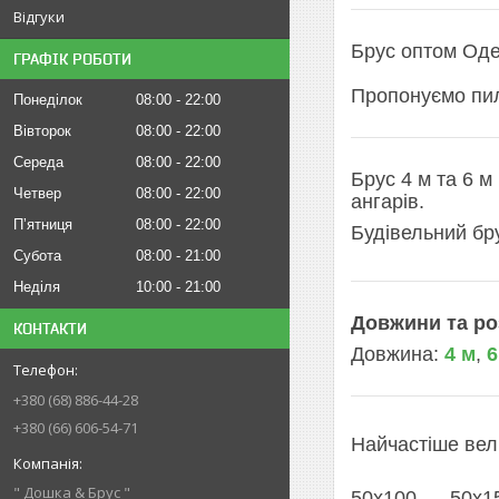
Відгуки
Брус оптом Одес
ГРАФІК РОБОТИ
Пропонуємо пило
Понеділок
08:00
22:00
Вівторок
08:00
22:00
Середа
08:00
22:00
Брус 4 м та 6 м
Четвер
08:00
22:00
ангарів.
Пʼятниця
08:00
22:00
Будівельний бру
Субота
08:00
21:00
Неділя
10:00
21:00
Довжини та ро
КОНТАКТИ
Довжина:
4 м
,
6
+380 (68) 886-44-28
+380 (66) 606-54-71
Найчастіше вел
" Дошка & Брус "
50х100 50х