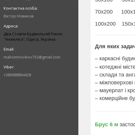
70х200 100х
Віктор Новиков
100х200 150х
Два Стовпи Будівельній Ринок
"Анжеліка", Одеса, Україна
Для яких зада
maksimnovikov752@gmail.com
– каркасні буди
– котеджні міст
– склади та анг
+380688864428
– міжповерхові
– мауерлат і кр
– комерційне б
Брус 6 м
застос