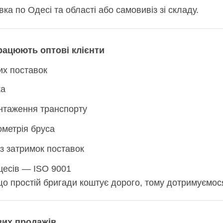
а по Одесі та області або самовивіз зі складу.
рацюють оптові клієнти
их поставок
ка
нтаження транспорту
ометрія бруса
 затримок поставок
оцесів — ISO 9001
о простій бригади коштує дорого, тому дотримуємося 
ових продажів