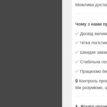
Можлива доставк
Чому з нами п
✅ Досвід велик
✅ Чітка логісти
✅ Швидке зава
✅ Стабільна ге
✅ Працюємо без
🔒 Контроль пр
Ми розуміємо, щ
📞 Відділ опт