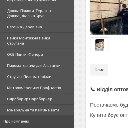
Дошка Підлоги ,Терасна
Дошка , Фальш Брус
Вагонка Дерев'яна
Рейка Монтажна Рейка
Стругана
ОСБ Плити, Фанера
Пиломатеріали для Альтанки
Опис
Стругані Пиломатеріали
Металочерепиця Профнастіл
📞 Відділ опт
Гідробар'єр Паробарьер
Постачаємо буді
Мінеральна та Кам'яна вата
Купити брус опт
Про компанію