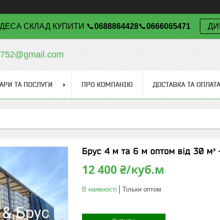
ДЕСА СКЛАД КУПИТИ 📞
0688864428
📞
0666065471
ДИ
v752@gmail.com
АРИ ТА ПОСЛУГИ
ПРО КОМПАНІЮ
ДОСТАВКА ТА ОПЛАТ
Брус 4 м та 6 м оптом від 30 м³ 
12 400 ₴/куб.м
В наявності
Тільки оптом