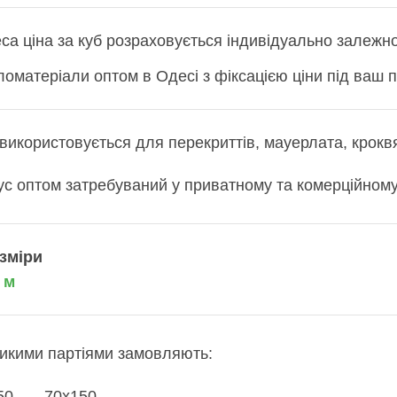
а ціна за куб розраховується індивідуально залежно 
матеріали оптом в Одесі з фіксацією ціни під ваш п
 використовується для перекриттів, мауерлата, кроквя
с оптом затребуваний у приватному та комерційному 
зміри
 м
икими партіями замовляють:
150 70х150