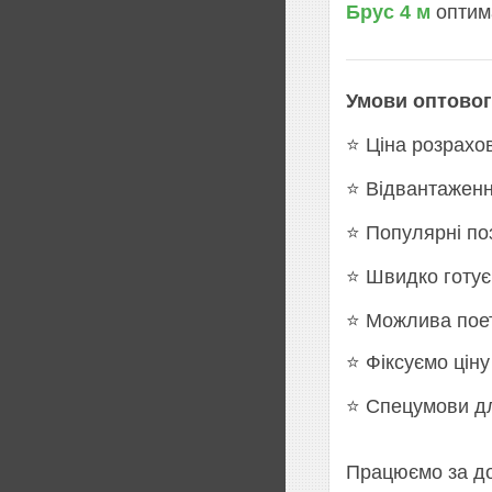
Брус 4 м
оптима
Умови оптовог
⭐ Ціна розрахов
⭐ Відвантаженн
⭐ Популярні поз
⭐ Швидко готує
⭐ Можлива пое
⭐ Фіксуємо ціну
⭐ Спецумови дл
Працюємо за до