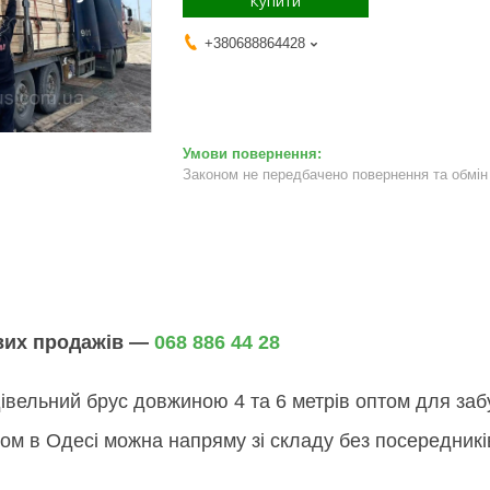
Купити
+380688864428
Законом не передбачено повернення та обмін 
ових продажів —
068 886 44 28
вельний брус довжиною 4 та 6 метрів оптом для забуд
ом в Одесі можна напряму зі складу без посередникі