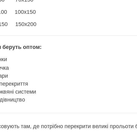
100 100х150
150 150х200
ч беруть оптом:
нки
ечка
ари
 перекриття
оквяні системи
удівництво
овують там, де потрібно перекрити великі прольоти б