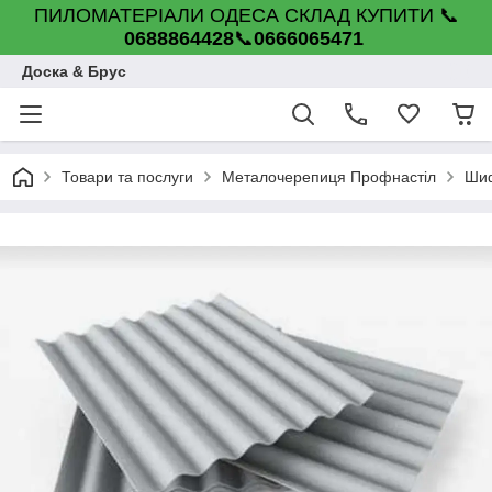
ПИЛОМАТЕРІАЛИ ОДЕСА СКЛАД КУПИТИ 📞
0688864428
📞
0666065471
Доска & Брус
Товари та послуги
Металочерепиця Профнастіл
Шиф