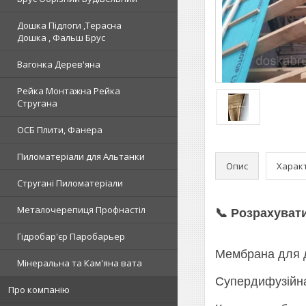
Дошка Підлоги ,Терасна
Дошка , Фальш Брус
Вагонка Дерев'яна
Рейка Монтажна Рейка
Стругана
ОСБ Плити, Фанера
Пиломатеріали для Альтанки
Опис
Харак
Стругані Пиломатеріали
Металочерепиця Профнастіл
📞 Розрахуват
Гідробар'єр Паробарьер
Мембрана для да
Мінеральна та Кам'яна вата
Супердифузійна
Про компанію