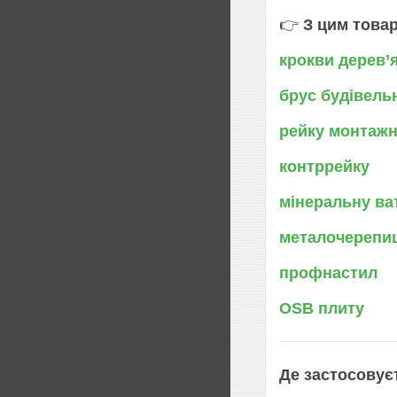
👉
З цим това
крокви дерев’я
брус будівель
рейку монтаж
контррейку
мінеральну ва
металочерепи
профнастил
OSB плиту
Де застосовує