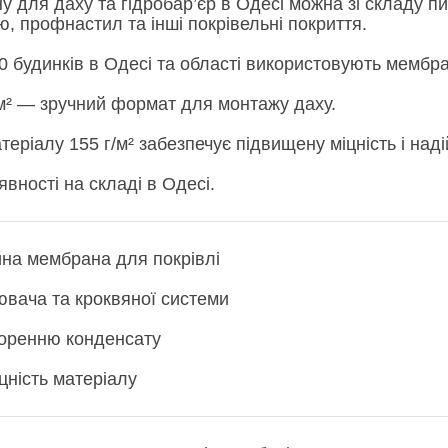
у для даху та гідробар’єр в Одесі можна зі складу п
, профнастил та інші покрівельні покриття.
 будинків в Одесі та області використовують мембра
 м² — зручний формат для монтажу даху.
теріалу 155 г/м² забезпечує підвищену міцність і наді
вності на складі в Одесі.
на мембрана для покрівлі
ювача та кроквяної системи
воренню конденсату
цність матеріалу