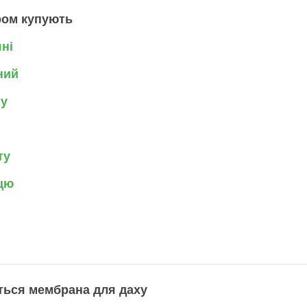
ром купують
ні
ний
ну
ту
цю
ться мембрана для даху