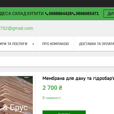
ДЕСА СКЛАД КУПИТИ 📞
0688864428
📞
0666065471
ДИ
v752@gmail.com
АРИ ТА ПОСЛУГИ
ПРО КОМПАНІЮ
ДОСТАВКА ТА ОПЛАТ
Мембрана для даху та гідробар’
2 700 ₴
В наявності