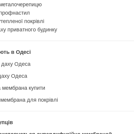
д металочерепицю
д профнастил
тепленої покрівлі
аху приватного будинку
ють в Одесі
я даху Одеса
даху Одеса
 мембрана купити
 мембрана для покрівлі
упців