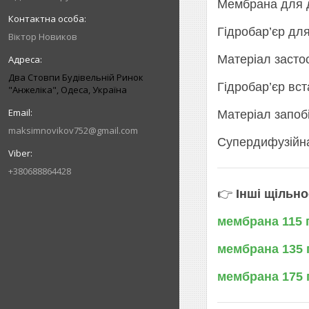
Мембрана для да
Гідробар’єр дл
Віктор Новиков
Матеріал засто
Два Стовпи Будівельній Ринок
Гідробар’єр вст
"Анжеліка", Одеса, Україна
Матеріал запобі
maksimnovikov752@gmail.com
Супердифузійна
+380688864428
👉
Інші щільно
мембрана 115 г
мембрана 135 г
мембрана 175 г