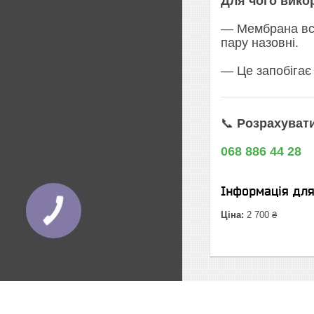
Для чого вико
— Мембрана вст
пару назовні.
— Це запобігає
📞
Розрахувати
068 886 44 28
Інформація дл
Ціна:
2 700 ₴