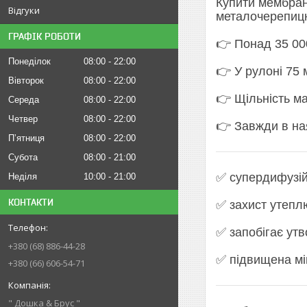
Купити мембран
Відгуки
металочерепицю
ГРАФІК РОБОТИ
👉 Понад 35 000
Понеділок
08:00
22:00
👉 У рулоні 75
Вівторок
08:00
22:00
👉 Щільність ма
Середа
08:00
22:00
Четвер
08:00
22:00
👉 Завжди в ная
Пʼятниця
08:00
22:00
Субота
08:00
21:00
✅ супердифузій
Неділя
10:00
21:00
КОНТАКТИ
✅ захист утепл
✅ запобігає ут
+380 (68) 886-44-28
✅ підвищена мі
+380 (66) 606-54-71
" Дошка & Брус "