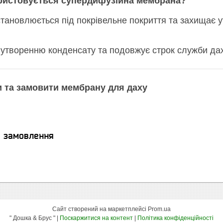
ристовується супердифузійна мембрана?
ановлюється під покрівельне покриття та захищає у
 утворенню конденсату та подовжує строк служби дах
 та замовити мембрану для даху
я замовлення
Сайт створений на маркетплейсі
Prom.ua
" Дошка & Брус " |
Поскаржитися на контент
|
Політика конфіденційності