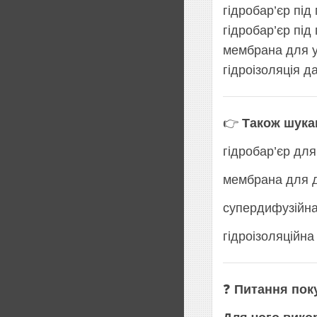
гідробар’єр пі
гідробар’єр пі
мембрана для у
гідроізоляція д
👉
Також шука
гідробар’єр дл
мембрана для 
супердифузійна
гідроізоляційна
❓
Питання пок