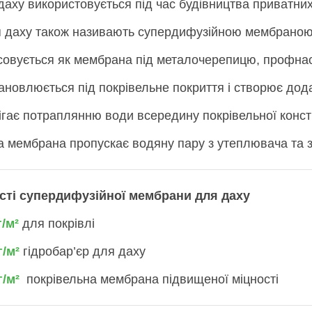
ху використовується під час будівництва приватних 
я даху також називають супердифузійною мембраною
совується як мембрана під металочерепицю, профнасти
ановлюється під покрівельне покриття і створює дода
гає потраплянню води всередину покрівельної констр
 мембрана пропускає водяну пару з утеплювача та з
сті супердифузійної мембрани для даху
/м²
для покрівлі
/м²
гідробар’єр для даху
/м²
покрівельна мембрана підвищеної міцності