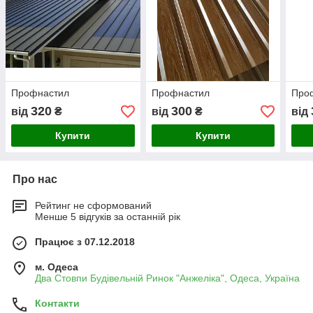
Профнастил
Профнастил
Про
320
300
від
₴
від
₴
від
Купити
Купити
Про нас
Рейтинг не сформований
Менше 5 відгуків за останній рік
Працює з 07.12.2018
м. Одеса
Два Стовпи Будівельній Ринок "Анжеліка", Одеса, Україна
Контакти