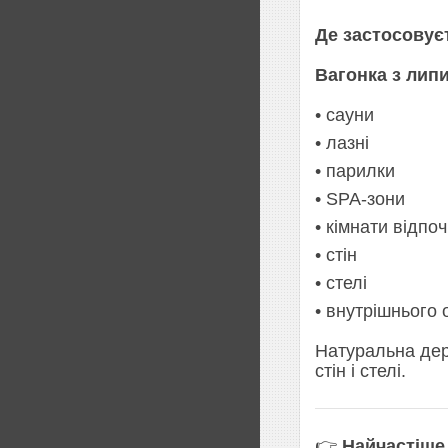
Де застосовує
Вагонка з лип
• сауни
• лазні
• парилки
• SPA-зони
• кімнати відпо
• стін
• стелі
• внутрішнього
Натуральна дер
стін і стелі.
👉
Найчастіше