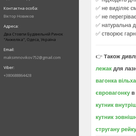
✅ не виділяє с
Віктор Новиков
✅ не перегріває
✅ натуральна д
✅ створює гарни
Два Стовпи Будівельній Ринок
"Анжеліка", Одеса, Україна
👉
Також дивл
maksimnovikov752@gmail.com
лежак
для лазн
+380688864428
вагонка вільха
євровагонку
в
кутник внутрі
кутник зовніш
стругану рейк