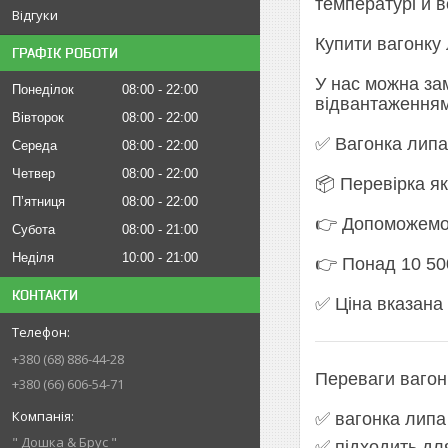
температурі й в
Відгуки
Купити вагонку 
ГРАФІК РОБОТИ
У нас можна зам
Понеділок
08:00
22:00
відвантаженням 
Вівторок
08:00
22:00
✅ Вагонка липа 
Середа
08:00
22:00
Четвер
08:00
22:00
📦 Перевірка я
Пʼятниця
08:00
22:00
👉 Допоможемо 
Субота
08:00
21:00
Неділя
10:00
21:00
👉 Понад 10 50
КОНТАКТИ
✅ Ціна вказана 
+380 (68) 886-44-28
Переваги вагон
+380 (66) 606-54-71
✅ вагонка липа 
" Дошка & Брус "
✅ підходить для