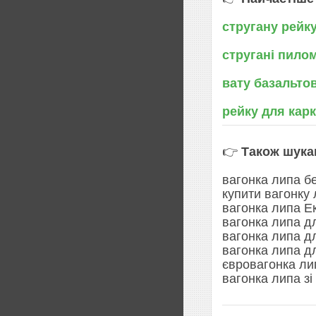
стругану рейк
стругані пило
вату базальто
рейку для кар
👉
Також шука
вагонка липа б
купити вагонку 
вагонка липа Е
вагонка липа д
вагонка липа д
вагонка липа д
євровагонка ли
вагонка липа з