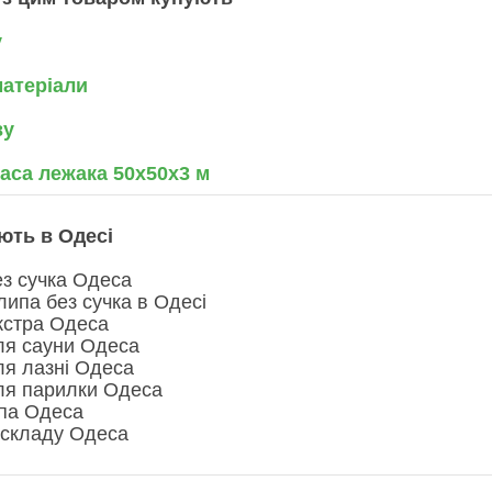
у
матеріали
ву
каса лежака 50х50х3 м
ють в Одесі
ез сучка Одеса
липа без сучка в Одесі
кстра Одеса
ля сауни Одеса
ля лазні Одеса
ля парилки Одеса
па Одеса
і складу Одеса