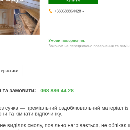
Купити
+380688864428
Законом не передбачено повернення та обмін 
теристики
и та замовити:
068 886 44 28
ез сучка — преміальний оздоблювальний матеріал із 
ни та кімнати відпочинку.
не виділяє смолу, повільно нагрівається, не обпікає