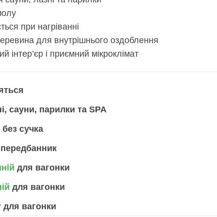
молу
ться при нагріванні
еревина для внутрішнього оздоблення
й інтер’єр і приємний мікроклімат
яться
і, сауни, парилки та SPA
без сучка
 передбанник
шній
для вагонки
ній
для вагонки
у
для вагонки