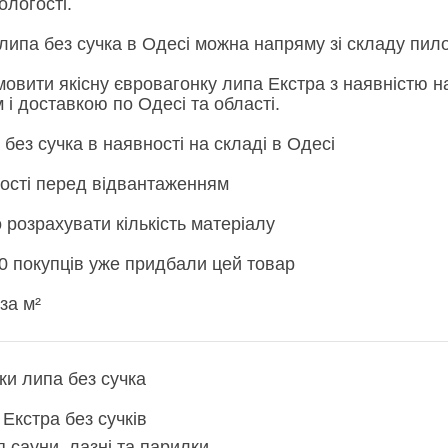
ологості.
липа без сучка в Одесі можна напряму зі складу пил
овити якісну євровагонку липа Екстра з наявністю на
і доставкою по Одесі та області.
без сучка в наявності на складі в Одесі
кості перед відвантаженням
розрахувати кількість матеріалу
0 покупців уже придбали цей товар
за м²
ки липа без сучка
Екстра без сучків
 сауни, лазні та парилки