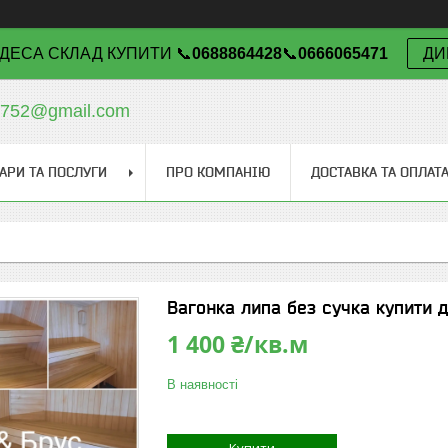
ДЕСА СКЛАД КУПИТИ 📞
0688864428
📞
0666065471
ДИ
v752@gmail.com
АРИ ТА ПОСЛУГИ
ПРО КОМПАНІЮ
ДОСТАВКА ТА ОПЛАТ
Вагонка липа без сучка купити д
1 400 ₴/кв.м
В наявності