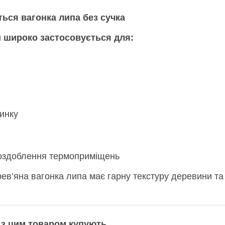
ться вагонка липа без сучка
и широко застосовується для:
чинку
 оздоблення термоприміщень
ев’яна вагонка липа має гарну текстуру деревини та
 з цим товаром купують