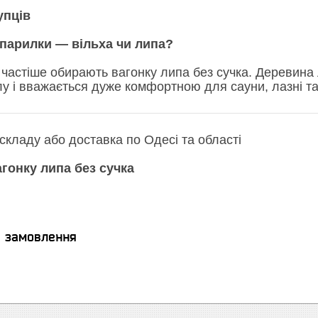
упців
парилки — вільха чи липа?
астіше обирають вагонку липа без сучка. Деревина л
у і вважається дуже комфортною для сауни, лазні та
 складу або доставка по Одесі та області
гонку липа без сучка
я замовлення