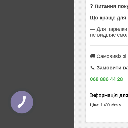
❓
Питання пок
Що краще для 
— Для парилки ч
не виділяє смол
🚚 Самовивіз зі
📞
Замовити ва
068 886 44 28
Інформація дл
Ціна:
1 400 ₴/кв.м