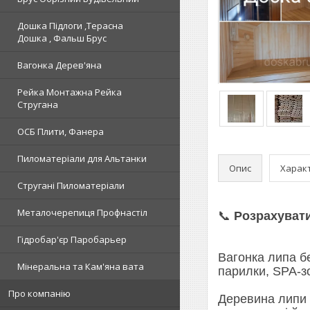
Дошка Підлоги ,Терасна
Дошка , Фальш Брус
Вагонка Дерев'яна
Рейка Монтажна Рейка
Стругана
ОСБ Плити, Фанера
Пиломатеріали для Альтанки
Опис
Харак
Стругані Пиломатеріали
Металочерепиця Профнастіл
📞
Розрахуват
Гідробар'єр Паробарьер
Вагонка липа б
Мінеральна та Кам'яна вата
парилки, SPA-зо
Про компанію
Деревина липи 