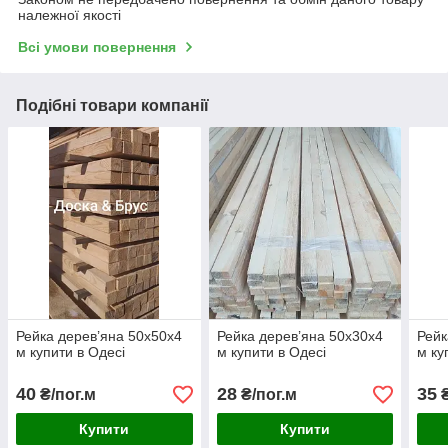
належної якості
Всі умови повернення
Подібні товари компанії
Рейка дерев’яна 50х50х4
Рейка дерев’яна 50х30х4
Рейк
м купити в Одесі
м купити в Одесі
м ку
40
28
35
₴/пог.м
₴/пог.м
₴
Купити
Купити