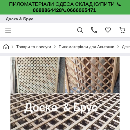
ПИЛОМАТЕРІАЛИ ОДЕСА СКЛАД КУПИТИ 📞
0688864428
📞
0666065471
Доска & Брус
Товари та послуги
Пиломатеріали для Альтанки
Деко