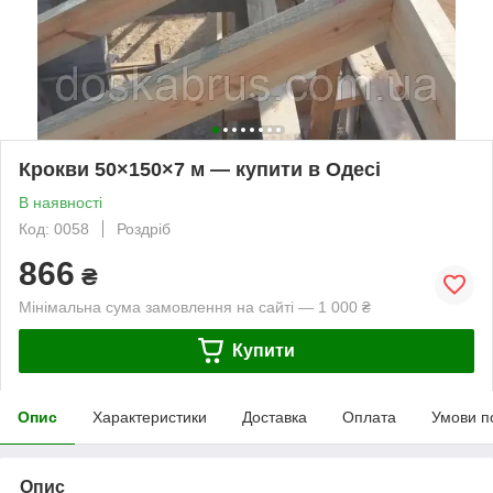
Крокви 50×150×7 м — купити в Одесі
В наявності
Код: 0058
Роздріб
866
₴
Мінімальна сума замовлення на сайті — 1 000 ₴
Купити
Опис
Характеристики
Доставка
Оплата
Умови п
Опис