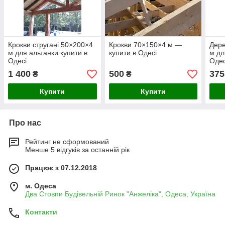
Крокви стругані 50×200×4
Крокви 70×150×4 м —
Дере
м для альтанки купити в
купити в Одесі
м дл
Одесі
Одес
1 400
500
375
₴
₴
Купити
Купити
Про нас
Рейтинг не сформований
Менше 5 відгуків за останній рік
Працює з 07.12.2018
м. Одеса
Два Стовпи Будівельній Ринок "Анжеліка", Одеса, Україна
Контакти