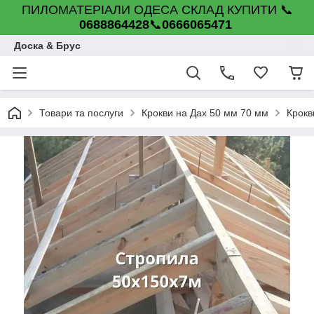
ПИЛОМАТЕРІАЛИ ОДЕСА СКЛАД КУПИТИ 📞
0688864428
📞
0666065471
Доска & Брус
Товари та послуги
Крокви на Дах 50 мм 70 мм
Крокв